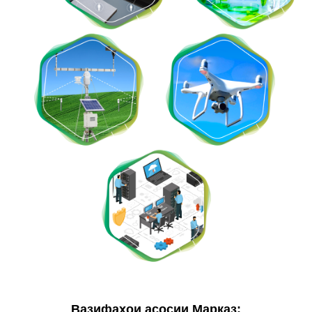
Вазифаҳои асосии Марказ: