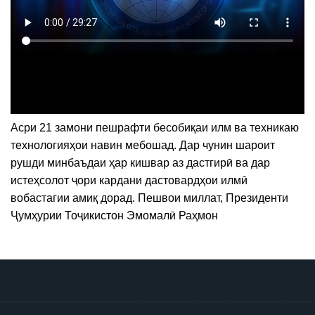
Асри 21 замони пешрафти бесобиқаи илм ва техникаю
технологияҳои навин мебошад. Дар чунин шароит
рушди минбаъдаи ҳар кишвар аз дастгирӣ ва дар
истеҳсолот ҷори кардани дастовардҳои илмӣ
вобастагии амиқ дорад. Пешвои миллат, Президенти
Ҷумҳурии Тоҷикистон Эмомалӣ Раҳмон