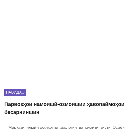
НАВИДҲО
Парвозҳои намоишӣ-озмоишии ҳавопаймоҳои
бесарниншин
Маркази илмӣ-таҳқиқотии экология ва муҳити зисти Осиёи