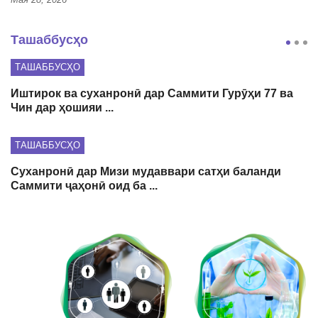
Ташаббусҳо
ТАШАББУСҲО
Иштирок ва суханронӣ дар Саммити Гурӯҳи 77 ва
Чин дар ҳошияи ...
ТАШАББУСҲО
Суханронӣ дар Мизи мудаввари сатҳи баланди
Саммити ҷаҳонӣ оид ба ...