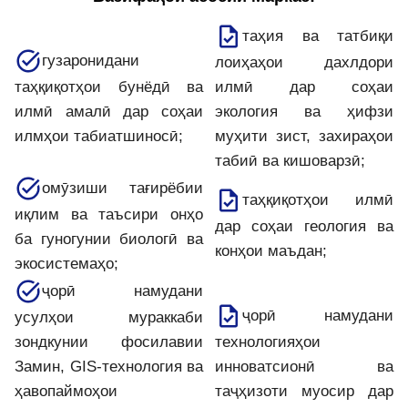
таҳия ва татбиқи
гузаронидани
лоиҳаҳои дахлдори
таҳқиқотҳои бунёдӣ ва
илмӣ дар соҳаи
илмӣ амалӣ дар соҳаи
экология ва ҳифзи
илмҳои табиатшиносӣ;
муҳити зист, захираҳои
табиӣ ва кишоварзӣ;
омӯзиши тағирёбии
таҳқиқотҳои илмӣ
иқлим ва таъсири онҳо
дар соҳаи геология ва
ба гуногунии биологӣ ва
конҳои маъдан;
экосистемаҳо;
ҷорӣ намудани
ҷорӣ намудани
усулҳои мураккаби
зондкунии фосилавии
технологияҳои
Замин, GIS-технология ва
инноватсионӣ ва
ҳавопаймоҳои
таҷҳизоти муосир дар