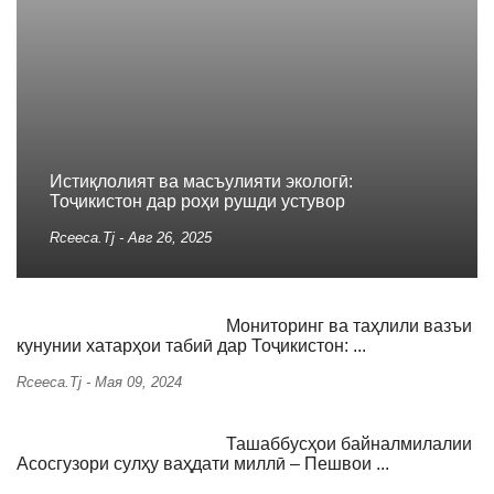
Истиқлолият ва масъулияти экологӣ:
Тоҷикистон дар роҳи рушди устувор
Rceeca.tj
-
Авг 26, 2025
Мониторинг ва таҳлили вазъи
кунунии хатарҳои табиӣ дар Тоҷикистон: ...
Rceeca.tj
-
Мая 09, 2024
Ташаббусҳои байналмилалии
Асосгузори сулҳу ваҳдати миллӣ – Пешвои ...