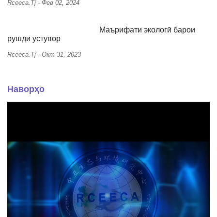
Rceeca.tj
-
Фев 02, 2024
Маърифати экологӣ барои
рушди устувор
Rceeca.tj
-
Окт 31, 2023
Наворҳо