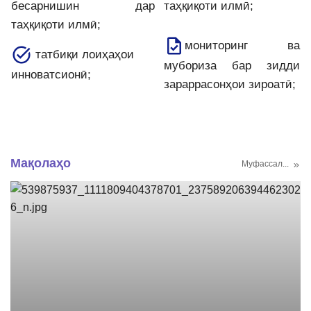
бесарнишин дар
таҳқиқоти илмӣ;
таҳқиқоти илмӣ;
мониторинг ва
татбиқи лоиҳаҳои
мубориза бар зидди
инноватсионӣ;
зараррасонҳои зироатӣ;
Мақолаҳо
Муфассал...