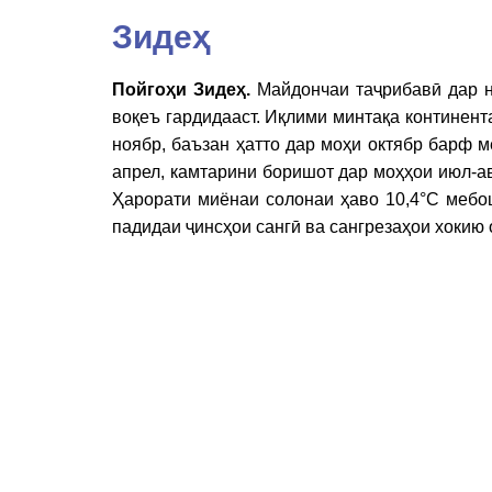
Зидеҳ
Пойгоҳи Зидеҳ.
Майдончаи таҷрибавӣ дар н
воқеъ гардидааст. Иқлими минтақа континент
ноябр, баъзан ҳатто дар моҳи октябр барф 
апрел, камтарини боришот дар моҳҳои июл-ав
Ҳарорати миёнаи солонаи ҳаво 10,4°С мебош
падидаи ҷинсҳои сангӣ ва сангрезаҳои хокию 