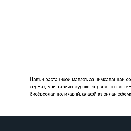
Навъи растаниҳои мавзеъ аз нимсаваннаи се
сермаҳсули табиии хӯроки чорвои экосист
бисёрсолаи поликарпӣ, алафӣ аз оилаи эфем