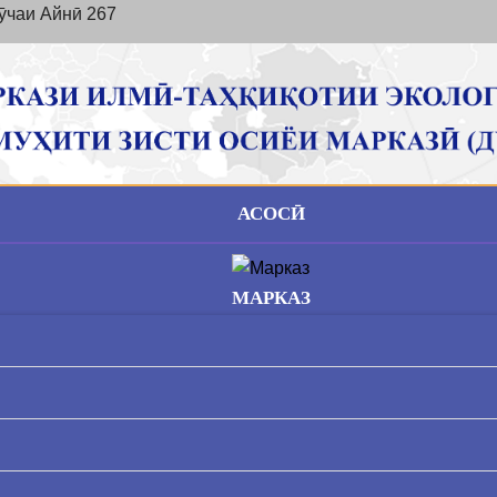
ӯчаи Айнӣ 267
АСОСӢ
МАРКАЗ