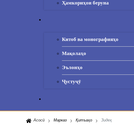
Ҳамкориҳои беруна
Китоб ва монографияҳо
Мақолаҳо
Эълонҳо
Ҷустуҷӯ
Асосӣ
Марказ
Қитъаҳо
Зидеҳ