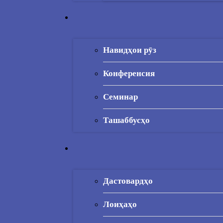
Навидҳои рӯз
Конференсия
Семинар
Ташаббусҳо
Дастовардҳо
Лоиҳаҳо