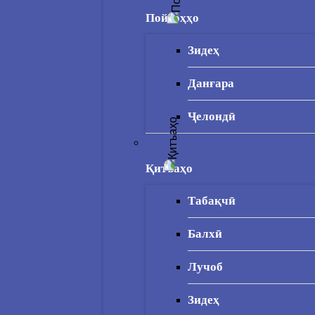
Пойгоҳҳо
Зидеҳ
Данғара
Ҷелондӣ
Қитъаҳо
Табақчӣ
Балхӣ
Лучоб
Зидеҳ