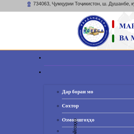
734063, Ҷумҳурии Тоҷикистон, ш. Душанбе, к
Дар бораи мо
Сохтор
Озмоишгоҳҳо