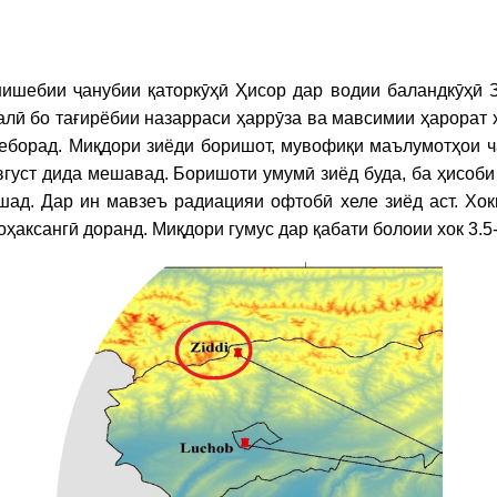
ишебии ҷанубии қаторкӯҳӣ Ҳисор дар водии баландкӯҳӣ З
алӣ бо тағирёбии назарраси ҳаррӯза ва мавсимии ҳарорат х
меборад. Миқдори зиёди боришот, мувофиқи маълумотҳои ч
густ дида мешавад. Боришоти умумӣ зиёд буда, ба ҳисоби
ад. Дар ин мавзеъ радиацияи офтобӣ хеле зиёд аст. Хок
оҳаксангӣ доранд. Миқдори гумус дар қабати болоии хок 3.5