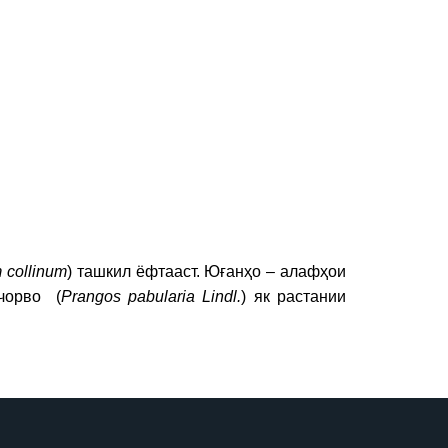
 collinum
) ташкил ёфтааст. Юғанҳо – алафҳои
чорво (
Prangos pabularia
Lindl
.
) як растании