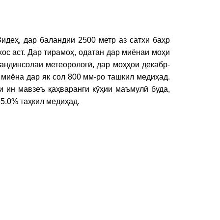
идеҳ, дар баландии 2500 метр аз сатхи баҳр
ос аст. Дар тирамоҳ, одатан дар миёнаи моҳи
андинсолаи метеорологӣ, дар моҳҳои декабр-
 миёна дар як сол 800 мм-ро ташкил медиҳад.
и ин мавзеъ қаҳваранги кӯҳии маъмулӣ буда,
-5.0% таҳкил медиҳад.