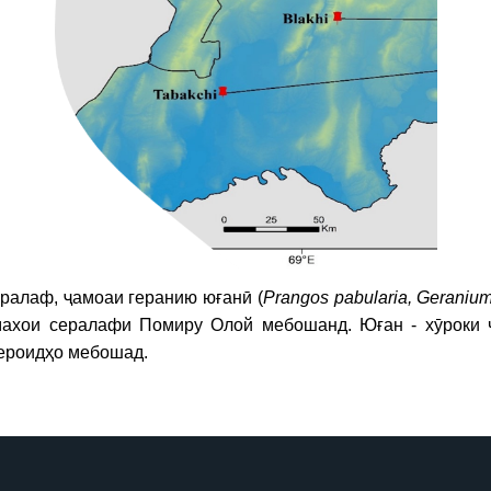
ралаф, ҷамоаи геранию юғанӣ (
Prangos pabularia, Geranium
емахои сералафи Помиру Олой мебошанд. Юған - хӯроки 
ероидҳо мебошад.