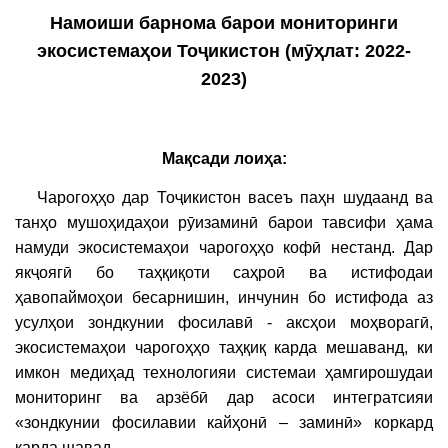
Намоиши
барнома
барои
мониторинги
экосистемаҳои
Тоҷикистон (м
ӯҳлат
: 2022-
2023)
Мақсади
лоиҳа
:
Чарогоҳҳо дар Тоҷикистон васеъ паҳн шудаанд ва
танҳо мушоҳидаҳои рӯизаминӣ барои тавсифи ҳама
намуди экосистемаҳои чарогоҳҳо кофӣ нестанд. Дар
якҷоягӣ бо таҳқиқоти саҳроӣ ва истифодаи
ҳавопаймоҳои бесарнишин, инчунин бо истифода аз
усулҳои зондкунии фосилавӣ - аксҳои моҳворагӣ,
экосистемаҳои чарогоҳҳо таҳқиқ карда мешаванд, ки
имкон медиҳад технологияи системаи ҳамгирошудаи
мониторинг ва арзёбӣ дар асоси интегратсияи
«зондкунии фосилавии кайҳонӣ – заминӣ» коркард
карда шавад.