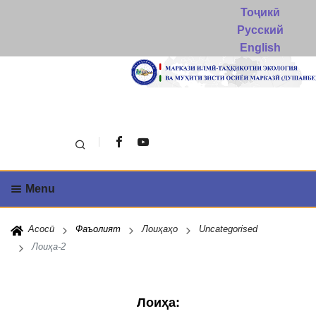
Тоҷикӣ
Русский
English
Поиск
Menu
Асосӣ
Фаъолият
Лоиҳаҳо
Uncategorised
Лоиҳа-2
Лоиҳа
: